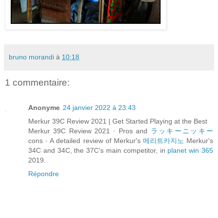
bruno morandi
à
10:18
1 commentaire:
Anonyme
24 janvier 2022 à 23:43
Merkur 39C Review 2021 | Get Started Playing at the Best
Merkur 39C Review 2021 · Pros and
ラッキーニッキー
cons · A detailed review of Merkur's
메리트카지노
Merkur's
34C and 34C, the 37C's main competitor, in
planet win 365
2019.
Répondre